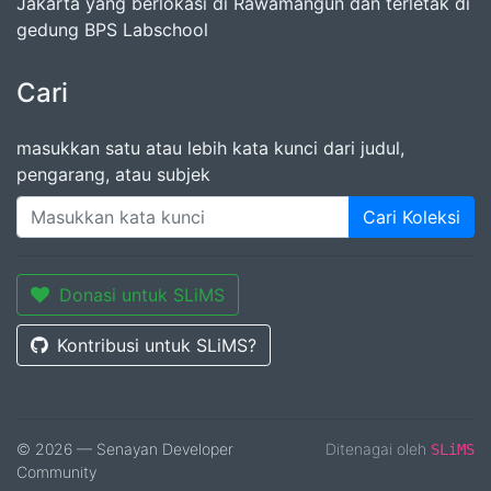
Jakarta yang berlokasi di Rawamangun dan terletak di
gedung BPS Labschool
Cari
masukkan satu atau lebih kata kunci dari judul,
pengarang, atau subjek
Cari Koleksi
Donasi untuk SLiMS
Kontribusi untuk SLiMS?
© 2026 — Senayan Developer
Ditenagai oleh
SLiMS
Community