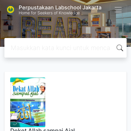
Perpustakaan Labschool Jakarta
Home for Seekers of Knowledge
Deket Allah sampai Ajal