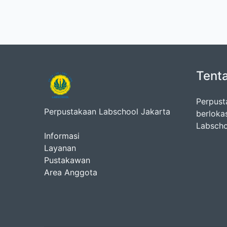
Tent
Perpust
Perpustakaan Labschool Jakarta
berloka
Labscho
Informasi
Layanan
Pustakawan
Area Anggota