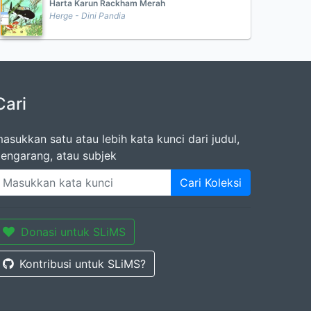
Harta Karun Rackham Merah
Herge - Dini Pandia
Cari
asukkan satu atau lebih kata kunci dari judul,
engarang, atau subjek
Cari Koleksi
Donasi untuk SLiMS
Kontribusi untuk SLiMS?