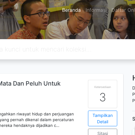
Beranda
Informasi
Daftar Onl
 Mata Dan Peluh Untuk
Ketersediaan
D
3
P
P
engahkan riwayat hidup dan perjuangan
Tampilkan
S
ang pernah dikenal dalam percaturan
Detail
n mereka hendaknya dijadikan c…
Sitasi