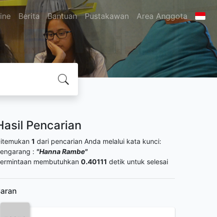
ine
Berita
Bantuan
Pustakawan
Area Anggota
Hasil Pencarian
itemukan
1
dari pencarian Anda melalui kata kunci:
engarang :
"Hanna Rambe"
ermintaan membutuhkan
0.40111
detik untuk selesai
aran