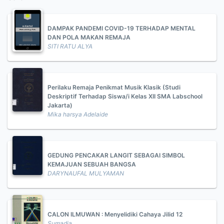
DAMPAK PANDEMI COVID-19 TERHADAP MENTAL
DAN POLA MAKAN REMAJA
SITI RATU ALYA
Perilaku Remaja Penikmat Musik Klasik (Studi
Deskriptif Terhadap Siswa/i Kelas XII SMA Labschool
Jakarta)
Mika harsya Adelaide
GEDUNG PENCAKAR LANGIT SEBAGAI SIMBOL
KEMAJUAN SEBUAH BANGSA
DARYNAUFAL MULYAMAN
CALON ILMUWAN : Menyelidiki Cahaya Jilid 12
Sumadja