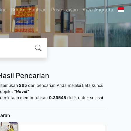
ine
Berita
Bantuan
Pustakawan
Area Anggota
Hasil Pencarian
itemukan
265
dari pencarian Anda melalui kata kunci:
ubjek :
"Novel"
ermintaan membutuhkan
0.39545
detik untuk selesai
aran