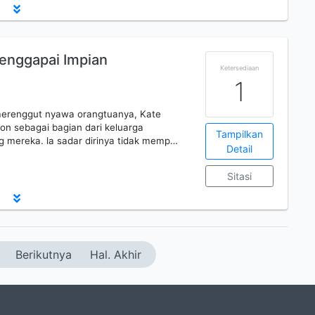
enggapai Impian
Ketersediaan
1
 merenggut nyawa orangtuanya, Kate
ton sebagai bagian dari keluarga
Tampilkan
 mereka. la sadar dirinya tidak memp…
Detail
Sitasi
Berikutnya
Hal. Akhir