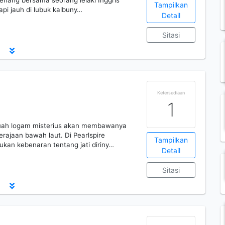
tenang bersama seorang lelaki Inggris
Tampilkan
api jauh di lubuk kalbuny…
Detail
Sitasi
Ketersediaan
1
buah logam misterius akan membawanya
erajaan bawah laut. Di Pearlspire
Tampilkan
kan kebenaran tentang jati diriny…
Detail
Sitasi