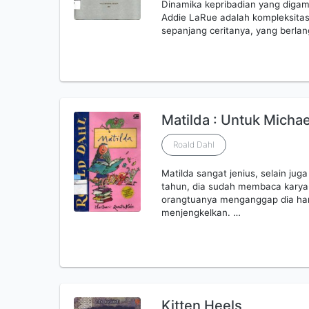
Dinamika kepribadian yang digamb
Addie LaRue adalah kompleksitas
sepanjang ceritanya, yang berla
Matilda : Untuk Micha
Roald Dahl
Matilda sangat jenius, selain ju
tahun, dia sudah membaca karya-
orangtuanya menganggap dia han
menjengkelkan. …
Kitten Heels