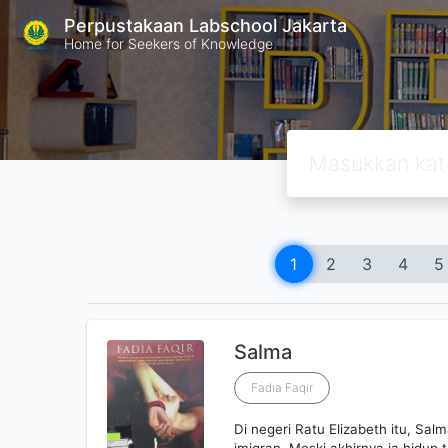
Perpustakaan Labschool Jakarta
Home for Seekers of Knowledge
1
2
3
4
5
Salma
Fadia Faqir
Di negeri Ratu Elizabeth itu, Sa