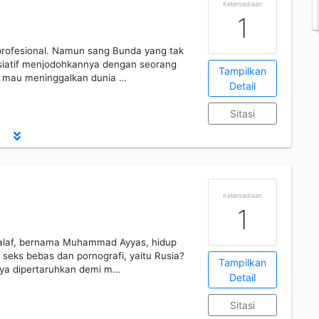
Ketersediaan
1
 profesional. Namun sang Bunda yang tak
isiatif menjodohkannya dengan seorang
Tampilkan
n mau meninggalkan dunia …
Detail
Sitasi
Ketersediaan
1
 salaf, bernama Muhammad Ayyas, hidup
i seks bebas dan pornografi, yaitu Rusia?
Tampilkan
ya dipertaruhkan demi m…
Detail
Sitasi