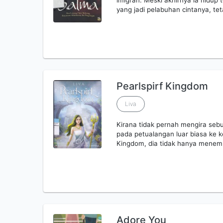
imigran. Meski akhirnya ia hidup 
yang jadi pelabuhan cintanya, tet
Pearlspirf Kingdom
Liva
Kirana tidak pernah mengira se
pada petualangan luar biasa ke k
Kingdom, dia tidak hanya menemu
Adore You