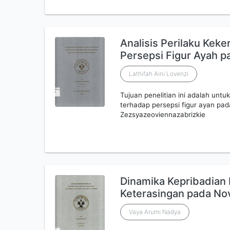
Analisis Perilaku Kek
Persepsi Figur Ayah 
Lathifah Aini Lovenzi
Tujuan penelitian ini adalah untu
terhadap persepsi figur ayan pad
Zezsyazeoviennazabrizkie
Dinamika Kepribadian
Keterasingan pada Nov
Vaya Arumi Nadya