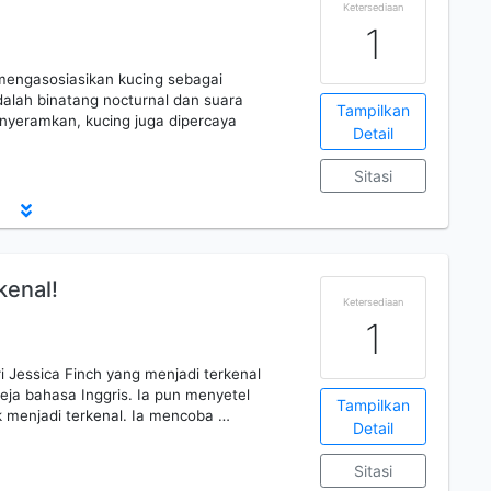
Ketersediaan
1
engasosiasikan kucing sebagai
dalah binatang nocturnal dan suara
Tampilkan
yeramkan, kucing juga dipercaya
Detail
Sitasi
kenal!
Ketersediaan
1
 Jessica Finch yang menjadi terkenal
ja bahasa Inggris. Ia pun menyetel
Tampilkan
k menjadi terkenal. Ia mencoba …
Detail
Sitasi