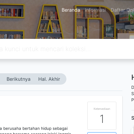
Beranda
Informasi
Daftar Onl
Berikutnya
Hal. Akhir
D
S
P
Ketersediaan
1
S
lma berusaha bertahan hidup sebagai