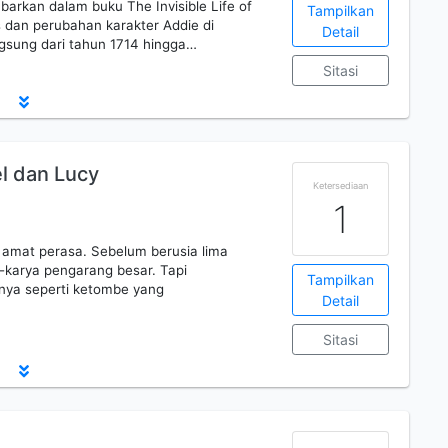
arkan dalam buku The Invisible Life of
Tampilkan
 dan perubahan karakter Addie di
Detail
ngsung dari tahun 1714 hingga…
Sitasi
el dan Lucy
Ketersediaan
1
ga amat perasa. Sebelum berusia lima
karya pengarang besar. Tapi
Tampilkan
ya seperti ketombe yang
Detail
Sitasi