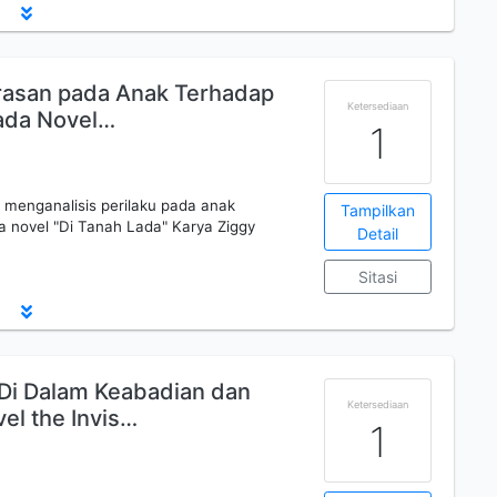
erasan pada Anak Terhadap
Ketersediaan
pada Novel…
1
k menganalisis perilaku pada anak
Tampilkan
a novel "Di Tanah Lada" Karya Ziggy
Detail
Sitasi
 Di Dalam Keabadian dan
Ketersediaan
el the Invis…
1