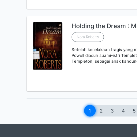
Holding the Dream : M
Nora Roberts
Setelah kecelakaan tragis yang
Powell diasuh suami-istri Temple
Templeton, sebagai anak kandung
1
2
3
4
5