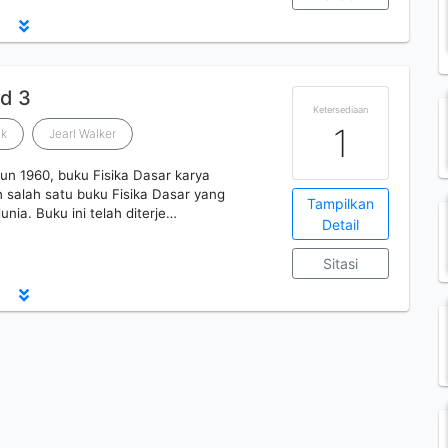
id 3
Ketersediaan
1
ck
Jearl Walker
hun 1960, buku Fisika Dasar karya
h salah satu buku Fisika Dasar yang
Tampilkan
unia. Buku ini telah diterje…
Detail
Sitasi