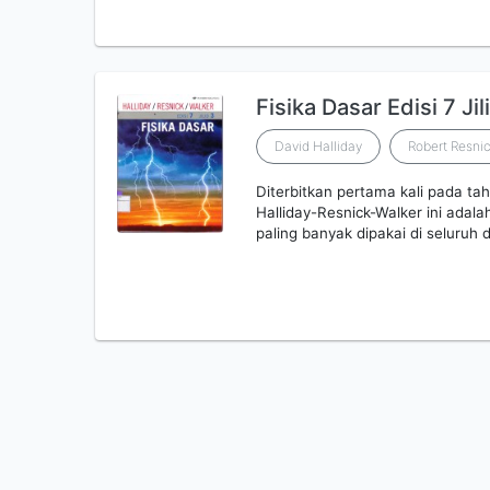
Fisika Dasar Edisi 7 Jil
David Halliday
Robert Resni
Diterbitkan pertama kali pada ta
Halliday-Resnick-Walker ini adala
paling banyak dipakai di seluruh d