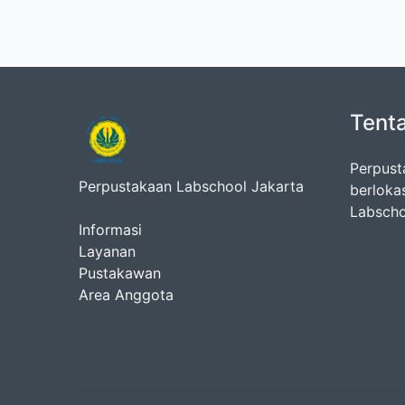
Tent
Perpust
Perpustakaan Labschool Jakarta
berloka
Labscho
Informasi
Layanan
Pustakawan
Area Anggota