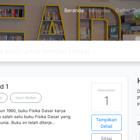
Beranda
Informasi
Daftar Onl
id 1
Ketersediaan
D
1
P
ck
Jearl Walker
P
hun 1960, buku Fisika Dasar karya
h salah satu buku Fisika Dasar yang
Tampilkan
unia. Buku ini telah diterje…
S
Detail
Sitasi