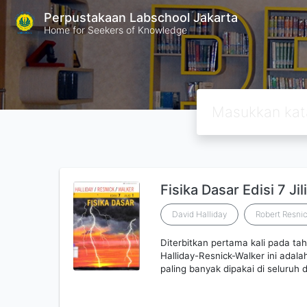
Perpustakaan Labschool Jakarta
Home for Seekers of Knowledge
Fisika Dasar Edisi 7 Jil
David Halliday
Robert Resni
Diterbitkan pertama kali pada ta
Halliday-Resnick-Walker ini adala
paling banyak dipakai di seluruh d