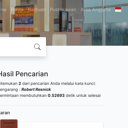
ine
Berita
Bantuan
Pustakawan
Area Anggota
Hasil Pencarian
itemukan
2
dari pencarian Anda melalui kata kunci:
engarang :
Robert Resnick
ermintaan membutuhkan
0.52693
detik untuk selesai
aran