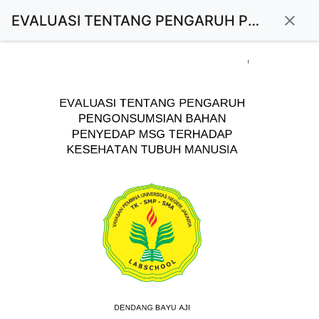
EVALUASI TENTANG PENGARUH PENGONSUMSIAN BAHAN PENYEDAP MSG TERHADAP KESEHATAN TUBUH MANUSIA
close