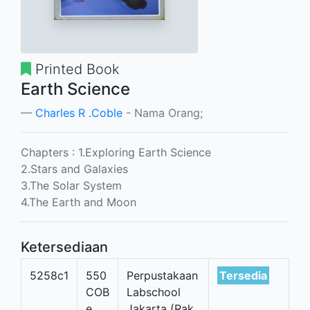
Printed Book
Earth Science
Charles R .Coble
- Nama Orang;
Chapters : 1.Exploring Earth Science
2.Stars and Galaxies
3.The Solar System
4.The Earth and Moon
Ketersediaan
5258c1
550
Perpustakaan
Tersedia
COB
Labschool
e
Jakarta (Rak