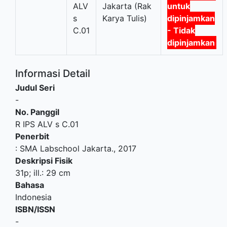
ALV
Jakarta (Rak
untuk
s
Karya Tulis)
dipinjamkan
C.01
- Tidak
dipinjamkan
Informasi Detail
Judul Seri
-
No. Panggil
R IPS ALV s C.01
Penerbit
:
SMA Labschool Jakarta
.,
2017
Deskripsi Fisik
31p; ill.: 29 cm
Bahasa
Indonesia
ISBN/ISSN
-