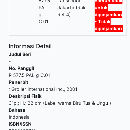
577.5
Labschool
namun tidak
PAL
Jakarta (Rak
untuk
g
Ref 4)
dipinjamkan
C.01
- Tidak
dipinjamkan
Informasi Detail
Judul Seri
-
No. Panggil
R 577.5 PAL g C.01
Penerbit
:
Groiler International Inc
.,
2001
Deskripsi Fisik
31p.; ill.: 22 cm (Label warna Biru Tua & Ungu )
Bahasa
Indonesia
ISBN/ISSN