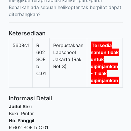
mengikuti terapi radiasi kanker paru-paru?
Benarkah ada sebuah helikopter tak berpilot dapat
diterbangkan?
Ketersediaan
5608c1
R
Perpustakaan
Tersedia
602
Labschool
namun tidak
SOE
Jakarta (Rak
untuk
b
Ref 3)
dipinjamkan
C.01
- Tidak
dipinjamkan
Informasi Detail
Judul Seri
Buku Pintar
No. Panggil
R 602 SOE b C.01