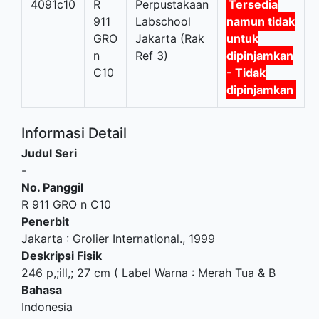
4091c10
R
Perpustakaan
Tersedia
911
Labschool
namun tidak
GRO
Jakarta (Rak
untuk
n
Ref 3)
dipinjamkan
C10
- Tidak
dipinjamkan
Informasi Detail
Judul Seri
-
No. Panggil
R 911 GRO n C10
Penerbit
Jakarta
:
Grolier International
.,
1999
Deskripsi Fisik
246 p,;ill,; 27 cm ( Label Warna : Merah Tua & B
Bahasa
Indonesia