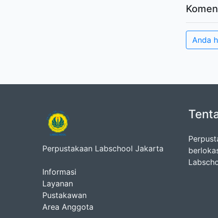
Komen
Anda h
Tent
Perpust
Perpustakaan Labschool Jakarta
berloka
Labscho
Informasi
Layanan
Pustakawan
Area Anggota