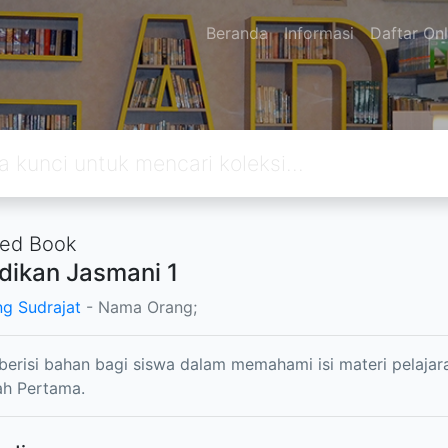
Beranda
Informasi
Daftar Onl
ted Book
dikan Jasmani 1
g Sudrajat
- Nama Orang;
 berisi bahan bagi siswa dalam memahami isi materi pelaja
h Pertama.