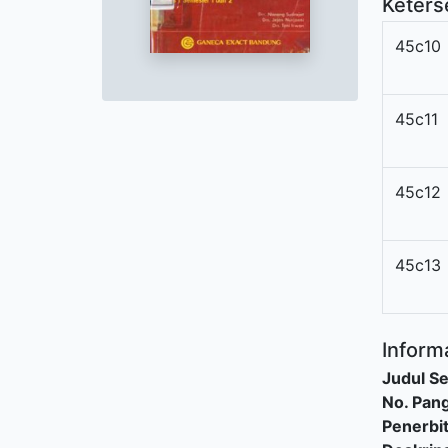
Keters
45c10
45c11
45c12
45c13
Informa
Judul Se
No. Pang
Penerbi