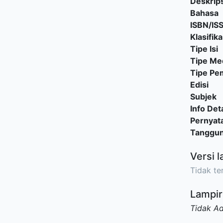
Deskrips
Bahasa
ISBN/IS
Klasifika
Tipe Isi
Tipe Me
Tipe P
Edisi
Subjek
Info Deta
Pernyat
Tanggu
Versi l
Tidak ter
Lampir
Tidak A