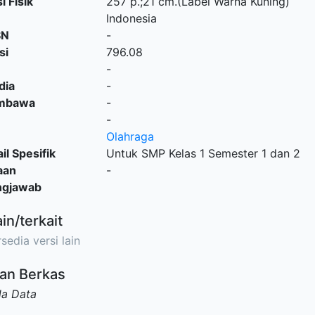
i Fisik
257 p.;21 cm.(Label Warna Kuning)
Indonesia
SN
-
si
796.08
-
dia
-
embawa
-
-
Olahraga
il Spesifik
Untuk SMP Kelas 1 Semester 1 dan 2
aan
-
ngjawab
ain/terkait
sedia versi lain
an Berkas
da Data