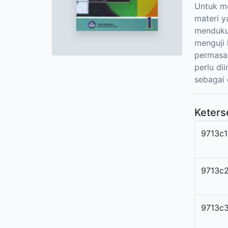
Untuk me
materi y
mendukun
menguji 
permasal
perlu di
sebagai 
Keters
9713c1
9713c
9713c