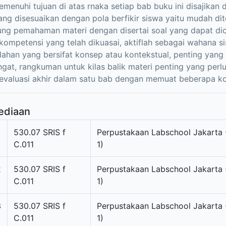
menuhi tujuan di atas rnaka setiap bab buku ini disajikan 
ang disesuaikan dengan pola berfikir siswa yaitu mudah di
g pemahaman materi dengan disertai soal yang dapat dico
kompetensi yang telah dikuasai, aktiflah sebagai wahana 
ahan yang bersifat konsep atau kontekstual, penting yan
ingat, rangkuman untuk kilas balik materi penting yang perlu
evaluasi akhir dalam satu bab dengan memuat beberapa ko
ediaan
530.07 SRIS f
Perpustakaan Labschool Jakarta 
C.011
1)
2
530.07 SRIS f
Perpustakaan Labschool Jakarta 
C.011
1)
3
530.07 SRIS f
Perpustakaan Labschool Jakarta 
C.011
1)