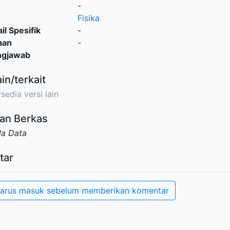
-
Fisika
il Spesifik
-
aan
-
ngjawab
ain/terkait
sedia versi lain
an Berkas
da Data
tar
arus masuk sebelum memberikan komentar