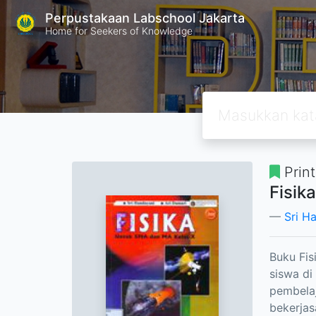
Perpustakaan Labschool Jakarta
Home for Seekers of Knowledge
Prin
Fisik
Sri H
Buku Fis
siswa di
pembelaj
bekerjas