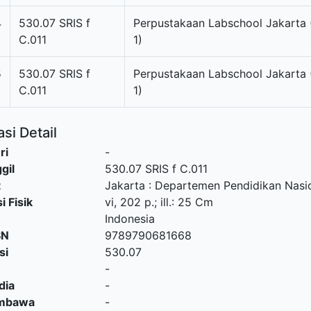
4
530.07 SRIS f
Perpustakaan Labschool Jakarta 
C.011
1)
5
530.07 SRIS f
Perpustakaan Labschool Jakarta 
C.011
1)
si Detail
ri
-
gil
530.07 SRIS f C.011
t
Jakarta
:
Departemen Pendidikan Nasi
i Fisik
vi, 202 p.; ill.: 25 Cm
Indonesia
SN
9789790681668
si
530.07
-
dia
-
embawa
-