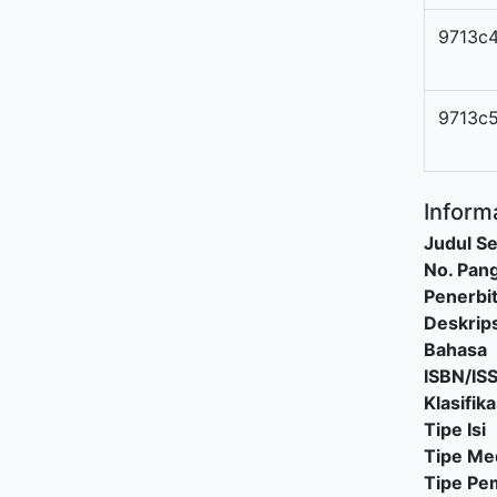
9713c
9713c
Informa
Judul Se
No. Pang
Penerbi
Deskrips
Bahasa
ISBN/IS
Klasifika
Tipe Isi
Tipe Me
Tipe P