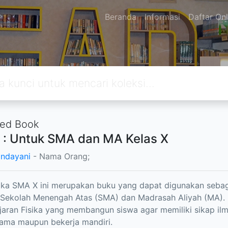
Beranda
Informasi
Daftar Onl
ted Book
a : Untuk SMA dan MA Kelas X
andayani
- Nama Orang;
ika SMA X ini merupakan buku yang dapat digunakan sebaga
 Sekolah Menengah Atas (SMA) dan Madrasah Aliyah (MA).
aran Fisika yang membangun siswa agar memiliki sikap ilmiah, 
ama maupun bekerja mandiri.