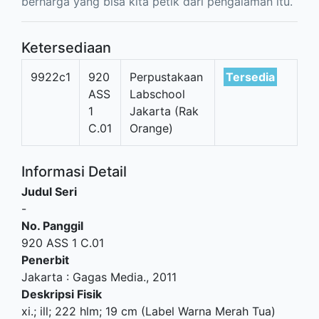
berharga yang bisa kita petik dari pengalaman itu.
Ketersediaan
9922c1
920
Perpustakaan
Tersedia
ASS
Labschool
1
Jakarta (Rak
C.01
Orange)
Informasi Detail
Judul Seri
-
No. Panggil
920 ASS 1 C.01
Penerbit
Jakarta
:
Gagas Media
.,
2011
Deskripsi Fisik
xi.; ill; 222 hlm; 19 cm (Label Warna Merah Tua)