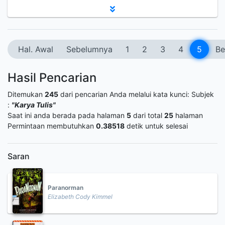
Hal. Awal
Sebelumnya
1
2
3
4
5
Be
Hasil Pencarian
Ditemukan
245
dari pencarian Anda melalui kata kunci:
Subjek
:
"Karya Tulis"
Saat ini anda berada pada halaman
5
dari total
25
halaman
Permintaan membutuhkan
0.38518
detik untuk selesai
Saran
Paranorman
Elizabeth Cody Kimmel