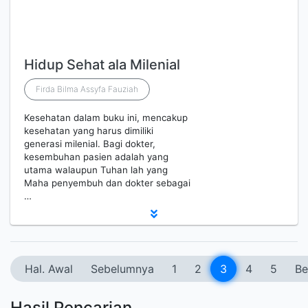
Hidup Sehat ala Milenial
Firda Bilma Assyfa Fauziah
Kesehatan dalam buku ini, mencakup
kesehatan yang harus dimiliki
generasi milenial. Bagi dokter,
kesembuhan pasien adalah yang
utama walaupun Tuhan lah yang
Maha penyembuh dan dokter sebagai
…
Hal. Awal
Sebelumnya
1
2
3
4
5
Be
Hasil Pencarian