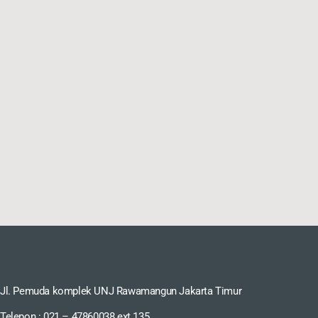
Jl. Pemuda komplek UNJ Rawamangun Jakarta Timur
Telepon : 021 – 47860038 ext 135